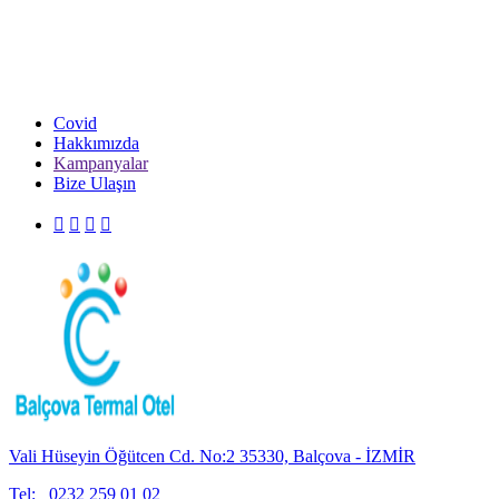
Covid
Hakkımızda
Kampanyalar
Bize Ulaşın
Vali Hüseyin Öğütcen Cd. No:2 35330, Balçova - İZMİR
Tel:
0232 259 01 02