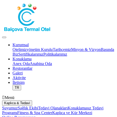
Kurumsal
Otelimiz
Yönetim Kurulu
Tarihçemiz
Misyon & Vizyon
Basında
Biz
Sertifikalarımız
Politikalarımız
Konaklama
Anex Oda
Anabina Oda
Restorantlar
Galeri
Aktivite
İletişim
TR
Menü
Kaplıca & Tedavi
Suyumuz
Sağlık Ekibi
Tedavi Olanakları
Konaklamasız Tedavi
Programı
Fitness & Spa Center
Kaplıca ve Kür Merkezi