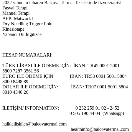
2022 yılından itibaren Balçova Termal Tesislerinde fizyoterapist
Fasyal Terapi
Manuel Terapi
APPI Matwork l
Dry Needling Trigger Point
Kinesiotape
Yabancı Dil İngilizce
HESAP NUMARALARI:
TÜRK LİRASI İLE ÖDEME İÇİN: İBAN: TR45 0001 5001
5800 7287 3561 56
EURO İLE ÖDEME İÇİN: İBAN: TR53 0001 5001 5804
8000 8498 89
DOLAR İLE ÖDEME İÇİN: İBAN: TR07 0001 5001 5804
8010 4340 26
İLETİŞİM/ INFORMATION: 0 232 259 01 02 - 2452
0 505 190 44 04 (Whatsapp)
halklailiskiler@balcovatermal.com
healthinfo@balcovatermal.com