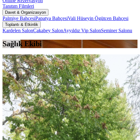
Online Rezervasyon
Tanıtım Filmleri
Davet & Organizasyon
Palmiye Bahçesi
Papatya Bahçesi
Vali Hüseyin Ögütçen Bahçesi
Toplantı & Etkinlik
Kardelen Salon
Çakabey Salon
Ayyıldız Vip Salon
Seminer Salonu
Sağlık Ekibi