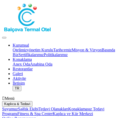
Kurumsal
Otelimiz
Yönetim Kurulu
Tarihçemiz
Misyon & Vizyon
Basında
Biz
Sertifikalarımız
Politikalarımız
Konaklama
Anex Oda
Anabina Oda
Restorantlar
Galeri
Aktivite
İletişim
TR
Menü
Kaplıca & Tedavi
Suyumuz
Sağlık Ekibi
Tedavi Olanakları
Konaklamasız Tedavi
Programı
Fitness & Spa Center
Kaplıca ve Kür Merkezi