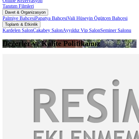
Online Rezervasyon
Tanıtım Filmleri
Davet & Organizasyon
Palmiye Bahçesi
Papatya Bahçesi
Vali Hüseyin Ögütçen Bahçesi
Toplantı & Etkinlik
Kardelen Salon
Çakabey Salon
Ayyıldız Vip Salon
Seminer Salonu
Değerler ve Kalite Politikamız