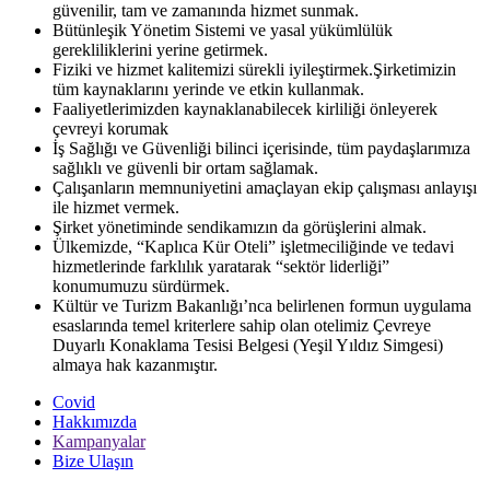
güvenilir, tam ve zamanında hizmet sunmak.
Bütünleşik Yönetim Sistemi ve yasal yükümlülük
gerekliliklerini yerine getirmek.
Fiziki ve hizmet kalitemizi sürekli iyileştirmek.Şirketimizin
tüm kaynaklarını yerinde ve etkin kullanmak.
Faaliyetlerimizden kaynaklanabilecek kirliliği önleyerek
çevreyi korumak
İş Sağlığı ve Güvenliği bilinci içerisinde, tüm paydaşlarımıza
sağlıklı ve güvenli bir ortam sağlamak.
Çalışanların memnuniyetini amaçlayan ekip çalışması anlayışı
ile hizmet vermek.
Şirket yönetiminde sendikamızın da görüşlerini almak.
Ülkemizde, “Kaplıca Kür Oteli” işletmeciliğinde ve tedavi
hizmetlerinde farklılık yaratarak “sektör liderliği”
konumumuzu sürdürmek.
Kültür ve Turizm Bakanlığı’nca belirlenen formun uygulama
esaslarında temel kriterlere sahip olan otelimiz Çevreye
Duyarlı Konaklama Tesisi Belgesi (Yeşil Yıldız Simgesi)
almaya hak kazanmıştır.
Covid
Hakkımızda
Kampanyalar
Bize Ulaşın