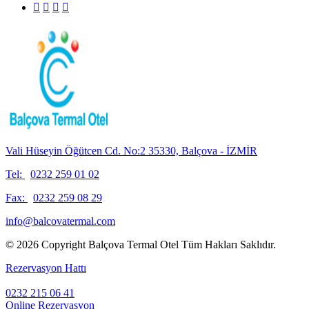
Vali Hüseyin Öğütcen Cd. No:2 35330, Balçova - İZMİR
Tel:
0232 259 01 02
Fax:
0232 259 08 29
info@balcovatermal.com
© 2026 Copyright Balçova Termal Otel Tüm Hakları Saklıdır.
Rezervasyon Hattı
0232 215 06 41
Online Rezervasyon